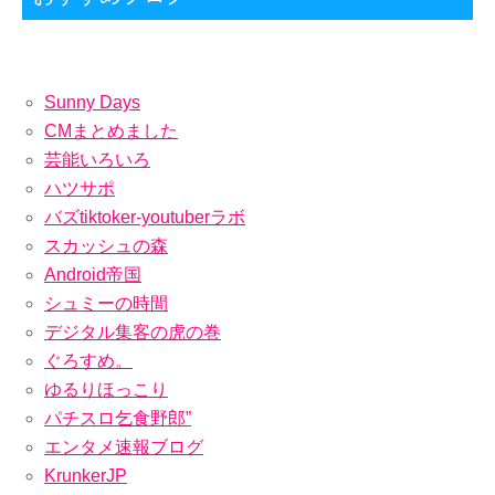
当たり前のことなのですが、本当にギフトで失敗する人を見ている
と、実践できていない人が多いように思います。 ただ、今回ご紹介し
たかったのは、「安っぽく見えないものを選ぶ」ということではあり
ません。実は、この部分をヒントにした、より具体的な欠点の少ない
ギフトの選び方があるのです。それは「プレゼントする商品の相場よ
りも高価なものを選ぶ」ということです。 例を挙げると、
Sunny Days
「L’OCCITANEのハンドクリーム」は女性に喜ばれる定番のプレゼン
CMまとめました
トです。ハンドクリームの相場は通常500円ですが、これは約3,000円
とその中でも高価な部類に入るので、当然高級感があり、相手にも喜
芸能いろいろ
ばれる可能性が高くなります。 要するに、「安っぽく見えると失敗す
ハツサポ
る」、「豪華に見えると成功する」の逆を行く理論である。かなりシ
ンプルなルールですが、実は合理的な贈り方なので、ぜひ覚えておい
バズtiktoker-youtuberラボ
てください。さて、次の章では気持ちですが、プレゼント選びの手順
スカッシュの森
をご紹介します。 失敗しないプレゼントの選び方予算を決める まず
は、プレゼントに使う予算を決めましょう。プレゼントする品物の相
Android帝国
場より高いものを選ぶ」と言われると、高い予算が必要なイメージが
シュミーの時間
ありますが、この方法であれば、最低でも2,000円あれば、それなり
の品物の中からプレゼントを選ぶことができます。もちろん、これ以
デジタル集客の虎の巻
下の予算でも可能ですが、購入できるアイテムがかなり限定されてし
ぐろすめ。
まうので注意が必要です。 贈る相手が使いそうなものをリサーチす
る 予算が決まったら、次はリサーチです。前編でも述べたように、相
ゆるりほっこり
手が使わないものを贈らないことがプレゼントの最低条件なので、相
パチスロ乞食野郎”
手のライフスタイルに合ったもの、使ってくれそうなものをいろいろ
と選んでみてください。 予算に合わせて高級品を選ぶ リサーチが済
エンタメ速報ブログ
んだら、いよいよプレゼント選びです。ここでは、先ほど選んだアイ
KrunkerJP
テムの高級品についてリサーチします。おすすめは、楽天やamazon
などの大手ECサイトの価格検索機能を利用することです。ここでは取