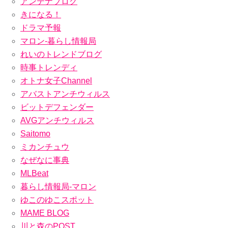
アンテナブログ
きになる！
ドラマ予報
マロン-暮らし情報局
れいのトレンドブログ
時事トレンディ
オトナ女子Channel
アバストアンチウィルス
ビットデフェンダー
AVGアンチウィルス
Saitomo
ミカンチュウ
なぜなに事典
MLBeat
暮らし情報局-マロン
ゆこのゆこスポット
MAME BLOG
川と森のPOST