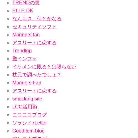
TRENDの実
り扱いのないアイテムは出てきませんが、かなりの数のアイテムを排
除して簡単に検索できるので、かなり便利です。 そして、いくつかの
ELLE-DK
候補を調べ終えたら、一番気に入ってもらえそうなアイテムを選んで
なんもさ、何とかなる
購入し、当日どんな形であれプレゼントしてあげましょまとめ プレゼ
ント選びはセンスが問われますが、失敗しない方法を知っていれば、
セキュリティソフト
相手に喜んでもらえるプレゼント選びができます。いざとなったら試
Mariners-fan
してみてください！
アスリートに恋する
Trendtrip
殿インフォ
イケメンに限るとは限らない
枕元で調べたでしょ？
Mariners Fan
アスリートに恋する
smocking.site
LCC活用術
ニコニコブログ
ソラシド♪Letter
Gooditem-blog