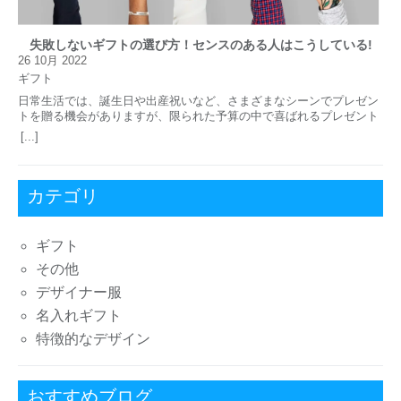
3 
名
失敗しないギフトの選び方！センスのある人はこうしている!
年
26 10月 2022
フ
ギフト
が
[...
日常生活では、誕生日や出産祝いなど、さまざまなシーンでプレゼン
ご
トを贈る機会がありますが、限られた予算の中で喜ばれるプレゼント
し
を選ぶのは意外と難しく、プレゼント選びに失敗してしまうことも少
ど
[...]
なくないようです。しかし、自分の周りを見渡してみると、毎回セン
い
スの良いプレゼントを贈っている人はいませんか？実は、そんな人た
保
ちが密かに実践しているプレゼントの選び方があるんです。 そこで今
供
回は、そんなセンスのいい人たちが実践している、失敗しないプレゼ
カテゴリ
げ
ントの選び方をご紹介したいと思います。どうせ贈るなら、相手に喜
名
んでもらえるのが一番なので、ぜひこの記事を読んで、プレゼント選
好
びの参考にしてみてください。プレゼントに最低限必要な条件 失敗の
ギフト
少ないプレゼントの選び方を紹介する前に、プレゼントを選ぶ際に最
その他
低限守らなければならないことがあります。それは、相手が使わない
ようなプレゼントを贈らないことです。どんなに高価なプレゼントを
デザイナー服
贈っても、この最低条件を守らなければプレゼント選びは失敗に終わ
ってしまうので、これから紹介する方法を実践する際には必ず守って
名入れギフト
ください。 センスのいい人が贈るプレゼントの共通点 センスの良い
特徴的なデザイン
プレゼントを贈っている人を毎回見ていると、ある共通点が見つかり
ます。その共通点とは、「安っぽく見えないプレゼントを選んでい
る」ということです。たしかに、いくら高価なプレゼントでも安っぽ
いと印象が悪く、当然ながら失敗のもととなります。言われてみれば
おすすめブログ